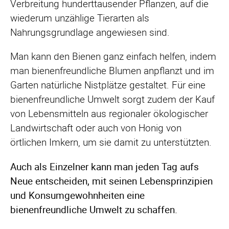
Verbreitung hunderttausender Pflanzen, auf die
wiederum unzählige Tierarten als
Nahrungsgrundlage angewiesen sind.
Man kann den Bienen ganz einfach helfen, indem
man bienenfreundliche Blumen anpflanzt und im
Garten natürliche Nistplätze gestaltet. Für eine
bienenfreundliche Umwelt sorgt zudem der Kauf
von Lebensmitteln aus regionaler ökologischer
Landwirtschaft oder auch von Honig von
örtlichen Imkern, um sie damit zu unterstützten.
Bienen schützen
Bienenhonig
Auch als Einzelner kann man jeden Tag aufs
Es gibt viele Faktoren, die für das Bienensterben
80 bis 90 Prozent der
Neue entscheiden, mit seinen Lebensprinzipien
verantwortlich sind. Zum einen finden Bienen
Der Honig, der aus dem Nektar von Blüten und
Bestäubungsarbeit
und Konsumgewohnheiten eine
nicht mehr genug Nahrung ...
aus Honigtau besteht, ist die Nahrungsreserve
bienenfreundliche Umwelt zu schaffen.
der Bienen und wird nur dann erzeugt, wenn die
Die Honigbiene kann täglich etwa 300 Blüten
Ernährung des Volkes und die Aufzucht der Brut
bestäuben und übernimmt zusammen mit den