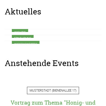
gedeckt ist.
Wildbienen und anderen bestäubenden Insekten
ca. 80 bis 90 Prozent der Bestäubungsarbeit.
Aktuelles
WICHTIG
ERNÄHRUNG
WISSENSWERTES
Anstehende Events
MUSTERSTADT
(
BIENENALLEE 17
)
Vortrag zum Thema "Honig- und